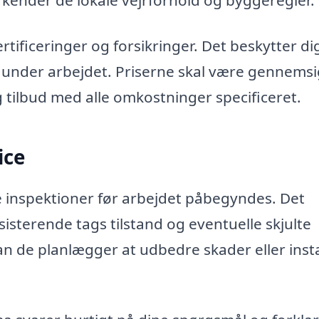
 kender de lokale vejrforhold og byggeregler.
rtificeringer og forsikringer. Det beskytter d
r under arbejdet. Priserne skal være gennemsi
ig tilbud med alle omkostninger specificeret.
ice
e inspektioner før arbejdet påbegyndes. Det
isterende tags tilstand og eventuelle skjulte
n de planlægger at udbedre skader eller insta