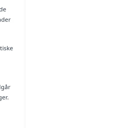
 de
ader
tiske
dgår
ger.