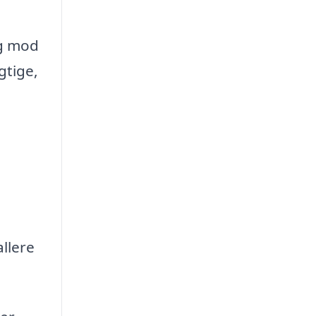
ig mod
gtige,
llere