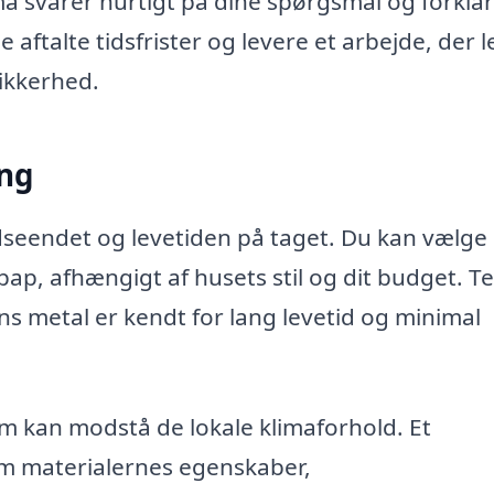
a svarer hurtigt på dine spørgsmål og forkla
aftalte tidsfrister og levere et arbejde, der l
sikkerhed.
ing
udseendet og levetiden på taget. Du kan vælge
ap, afhængigt af husets stil og dit budget. Te
s metal er kendt for lang levetid og minimal
som kan modstå de lokale klimaforhold. Et
om materialernes egenskaber,